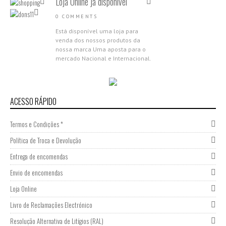
Loja Online já disponível
0 COMMENTS
Está disponível uma loja para
venda dos nossos produtos da
nossa marca Uma aposta para o
mercado Nacional e Internacional.
Aproveita as campanhas de
abertura,...
Nova Gama Nano Molecular
2018
ACESSO RÁPIDO
0 COMMENTS
Termos e Condições *
Apresentamos a nova Gama Nano
Molecular da Donsilia
Política de Troca e Devolução
Professional Estamos muito
felizes por partilhar com todas as
Entrega de encomendas
nossas clientes esta novidade,
Envio de encomendas
porque acreditamos que cada...
Participação Expocosmética
Loja Online
2017
Livro de Reclamações Electrónico
0 COMMENTS
Resolução Alternativa de Litígios (RAL)
Ultima inovação em Portugal