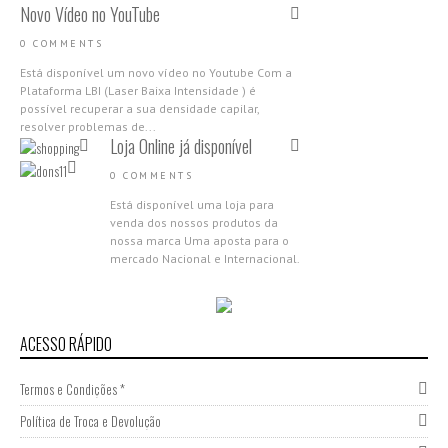
Novo Vídeo no YouTube
0 COMMENTS
Está disponível um novo vídeo no Youtube Com a
Plataforma LBI (Laser Baixa Intensidade ) é
possível recuperar a sua densidade capilar,
resolver problemas de...
Loja Online já disponível
0 COMMENTS
Está disponível uma loja para
venda dos nossos produtos da
nossa marca Uma aposta para o
mercado Nacional e Internacional.
Aproveita as campanhas de
abertura,...
Nova Gama Nano Molecular
2018
ACESSO RÁPIDO
0 COMMENTS
Termos e Condições *
Apresentamos a nova Gama Nano
Molecular da Donsilia
Política de Troca e Devolução
Professional Estamos muito
felizes por partilhar com todas as