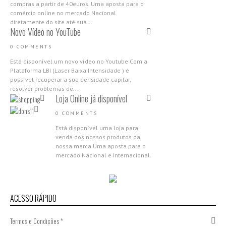
compras a partir de 40euros. Uma aposta para o
comércio online no mercado Nacional
diretamente do site até sua...
Novo Vídeo no YouTube
0 COMMENTS
Está disponível um novo vídeo no Youtube Com a
Plataforma LBI (Laser Baixa Intensidade ) é
possível recuperar a sua densidade capilar,
resolver problemas de...
Loja Online já disponível
0 COMMENTS
Está disponível uma loja para
venda dos nossos produtos da
nossa marca Uma aposta para o
mercado Nacional e Internacional.
Aproveita as campanhas de
abertura,...
Nova Gama Nano Molecular
2018
ACESSO RÁPIDO
0 COMMENTS
Termos e Condições *
Apresentamos a nova Gama Nano