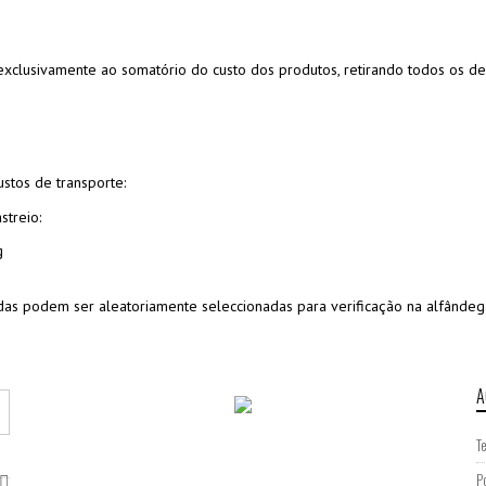
e exclusivamente ao somatório do custo dos produtos, retirando todos os
stos de transporte:
treio:
g
as podem ser aleatoriamente seleccionadas para verificação na alfânde
A
T
P