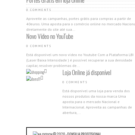
Portes Grátis em loja Online
0 COMMENTS
Aproveite as campanhas, portes grátis para compras a partir de
40euros. Uma aposta para o comércio online no mercado Nacion
diretamente do site até sua...
Novo Vídeo no YouTube
0 COMMENTS
Está disponível um novo vídeo no Youtube Com a Plataforma LBI
(Laser Baixa Intensidade ) é possível recuperar a sua densidade
capilar, resolver problemas de...
Loja Online já disponível
0 COMMENTS
Está disponível uma loja para venda dos
nossos produtos da nossa marca Uma
aposta para o mercado Nacional e
Internacional. Aproveita as campanhas de
abertura,...
Nova Gama Nano Molecular 2018
0 COMMENTS
© 2020 - DONSILIA PROFESSIONAL