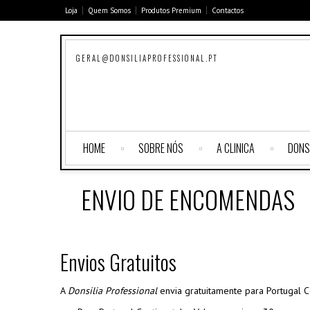
Loja
Quem Somos
Produtos Premium
Contactos
GERAL@DONSILIAPROFESSIONAL.PT
HOME
SOBRE NÓS
A CLINICA
DONS
ENVIO DE ENCOMENDAS
Envios Gratuitos
A
Donsilia Professional
envia gratuitamente para Portugal Co