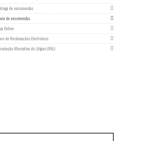
ntrega de encomendas
nvio de encomendas
oja Online
ivro de Reclamações Electrónico
esolução Alternativa de Litígios (RAL)