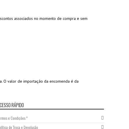
 descontos associados no momento de compra e sem
ga. O valor de importação da encomenda é da
CESSO RÁPIDO
ermos e Condições *
olítica de Troca e Devolução