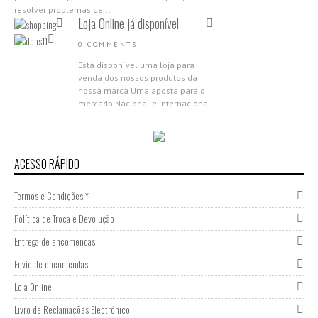
resolver problemas de...
Loja Online já disponível
0 COMMENTS
Está disponível uma loja para
venda dos nossos produtos da
nossa marca Uma aposta para o
mercado Nacional e Internacional.
Aproveita as campanhas de
abertura,...
Nova Gama Nano Molecular
2018
ACESSO RÁPIDO
0 COMMENTS
Termos e Condições *
Apresentamos a nova Gama Nano
Molecular da Donsilia
Política de Troca e Devolução
Professional Estamos muito
felizes por partilhar com todas as
Entrega de encomendas
nossas clientes esta novidade,
Envio de encomendas
porque acreditamos que cada...
Participação Expocosmética
Loja Online
2017
Livro de Reclamações Electrónico
0 COMMENTS