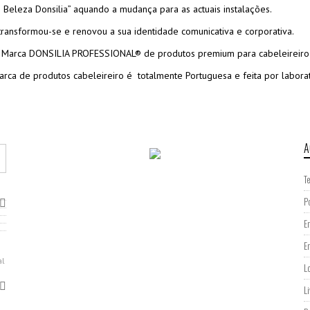
e Beleza Donsilia” aquando a mudança para as actuais instalações.
ransformou-se e renovou a sua identidade comunicativa e corporativa.
 Marca DONSILIA PROFESSIONAL® de produtos premium para cabeleireiro n
arca de produtos cabeleireiro é totalmente Portuguesa e feita por laborató
A
T
P
E
E
al
L
L