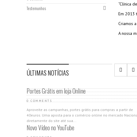
“Clínica d
Testemunhos
Em 2013 t
Criamos a
A nossa m
ÚLTIMAS NOTÍCIAS
Portes Grátis em loja Online
0 COMMENTS
Aproveite as campanhas, portes grátis para compras a partir de
40euros. Uma aposta para o comércio online no mercado Nacion
diretamente do site até sua...
Novo Vídeo no YouTube