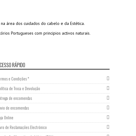
a área dos cuidados do cabelo e da Estética.
rios Portugueses com principios activos naturais.
CESSO RÁPIDO
ermos e Condições *
olítica de Troca e Devolução
ntrega de encomendas
nvio de encomendas
oja Online
ivro de Reclamações Electrónico