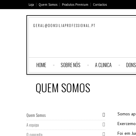
Loja
Quem Somos
Produtos Premium
Contactos
GERAL@DONSILIAPROFESSIONAL.PT
HOME
SOBRE NÓS
A CLINICA
DONS
QUEM SOMOS
Somos apa
Quem Somos
Exercemos
A equipa
Foi em Ju
O conceito