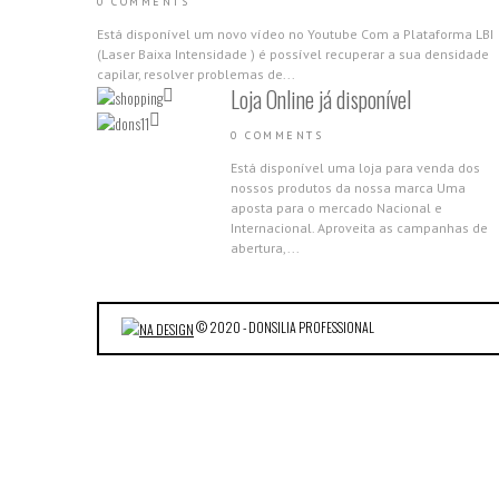
0 COMMENTS
Está disponível um novo vídeo no Youtube Com a Plataforma LBI
(Laser Baixa Intensidade ) é possível recuperar a sua densidade
capilar, resolver problemas de...
Loja Online já disponível
0 COMMENTS
Está disponível uma loja para venda dos
nossos produtos da nossa marca Uma
aposta para o mercado Nacional e
Internacional. Aproveita as campanhas de
abertura,...
Nova Gama Nano Molecular 2018
0 COMMENTS
© 2020 - DONSILIA PROFESSIONAL
Apresentamos a nova Gama Nano Molecula
da Donsilia Professional Estamos muito
felizes por partilhar com todas as nossas
clientes esta novidade, porque acreditamos
que cada...
Participação Expocosmética 2017
0 COMMENTS