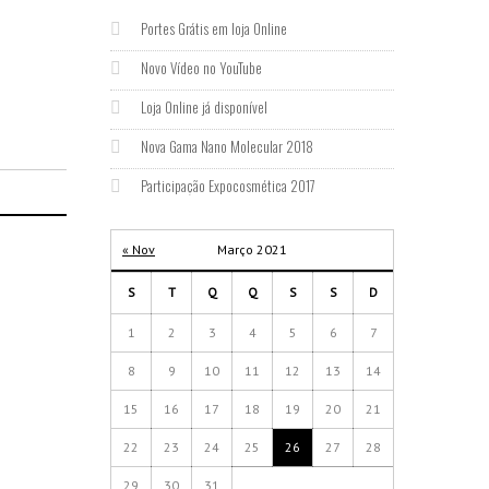
Portes Grátis em loja Online
Novo Vídeo no YouTube
Loja Online já disponível
Nova Gama Nano Molecular 2018
Participação Expocosmética 2017
« Nov
Março 2021
S
T
Q
Q
S
S
D
1
2
3
4
5
6
7
8
9
10
11
12
13
14
15
16
17
18
19
20
21
22
23
24
25
26
27
28
29
30
31