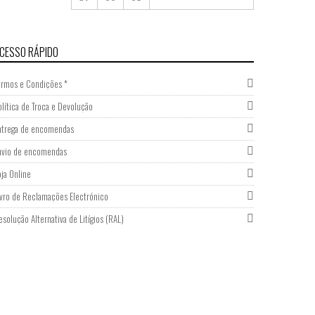
CESSO RÁPIDO
ermos e Condições *
olítica de Troca e Devolução
ntrega de encomendas
nvio de encomendas
oja Online
ivro de Reclamações Electrónico
esolução Alternativa de Litígios (RAL)