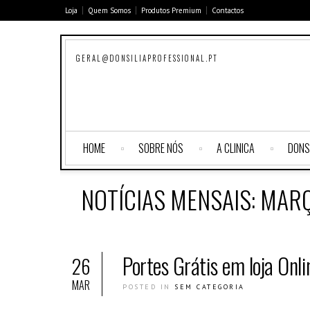
Loja
Quem Somos
Produtos Premium
Contactos
GERAL@DONSILIAPROFESSIONAL.PT
HOME
SOBRE NÓS
A CLINICA
DONS
NOTÍCIAS MENSAIS:
MARÇ
Portes Grátis em loja Onli
26
MAR
POSTED IN
SEM CATEGORIA