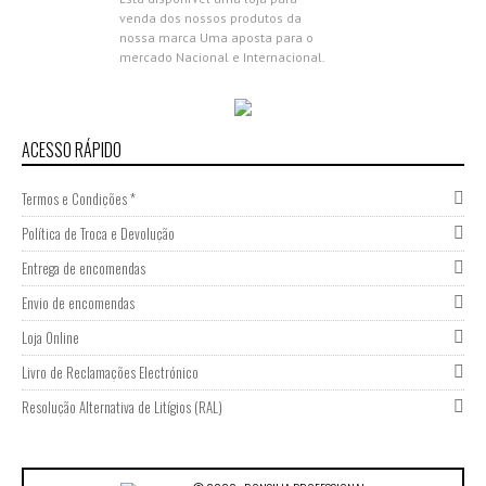
venda dos nossos produtos da
nossa marca Uma aposta para o
mercado Nacional e Internacional.
Aproveita as campanhas de
abertura,...
Nova Gama Nano Molecular
2018
ACESSO RÁPIDO
0 COMMENTS
Termos e Condições *
Apresentamos a nova Gama Nano
Molecular da Donsilia
Política de Troca e Devolução
Professional Estamos muito
felizes por partilhar com todas as
Entrega de encomendas
nossas clientes esta novidade,
Envio de encomendas
porque acreditamos que cada...
Participação Expocosmética
Loja Online
2017
Livro de Reclamações Electrónico
0 COMMENTS
Resolução Alternativa de Litígios (RAL)
Ultima inovação em Portugal
Donsilia Professional reconhecida
marca de Cabeleireiros apresenta
a Plataforma Laser de
recuperação capilar para