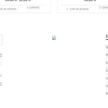
COMPARE
COMP
STA DE DESEJOS
LISTA DE DESEJOS
A
T
P
E
E
al
L
L
R