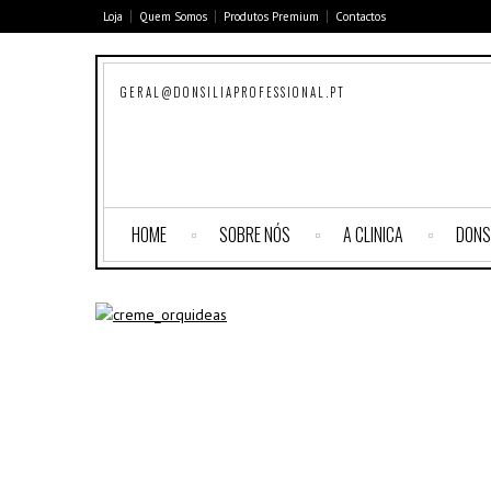
Loja
Quem Somos
Produtos Premium
Contactos
GERAL@DONSILIAPROFESSIONAL.PT
HOME
SOBRE NÓS
A CLINICA
DONS