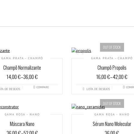
OUT OF STOCK
GAMA PRATA - CHAMPÔ
GAMA PRATA - CHAMPÔ
Champô Normalizante
Champô Propolis
14,00 €
–
36,00 €
16,00 €
–
42,00 €
COMPARE
COMP
STA DE DESEJOS
LISTA DE DESEJOS
OUT OF STOCK
GAMA ROSA - NANO
GAMA ROSA - NANO
Máscara Nano
Sérum Nano Molecular
36,00 €
–
52,00 €
36,00 €