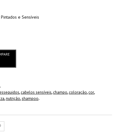
intados e Sensíveis
MPARE
.
ressequidos
,
cabelos sensíveis
,
champo
,
coloração
,
cor
,
eza
,
nutrição
,
shampoo
.