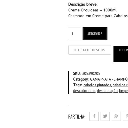
Descrição breve:
Creme Orquídeas – 1000ml
Champoo em Creme para Cabelos P
ADICIONAR
LISTA DE DESEJOS
CO
SKU:
305390205
Category:
GAMA PRATA - CHAMPÔ
Tags:
cabelos pintados
,
cabelos 
descolorados
,
desidratação
,
limp
PARTILHA: