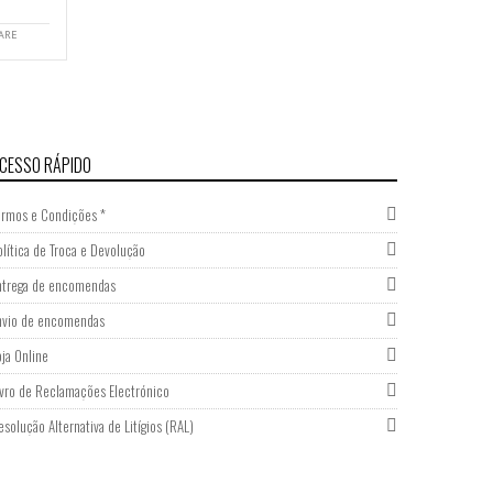
ARE
CESSO RÁPIDO
ermos e Condições *
olítica de Troca e Devolução
ntrega de encomendas
nvio de encomendas
oja Online
ivro de Reclamações Electrónico
esolução Alternativa de Litígios (RAL)