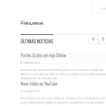
LI
GAMA PRETA - HIDRATAÇÃO
Máscara Ultra Nutrição
ÚLTIMAS NOTÍCIAS
19,00 €
–
40,00 €
COMPARE
Portes Grátis em loja Online
LISTA DE DESEJOS
0 COMMENTS
Aproveite as campanhas, portes grátis para compras a partir de
40euros. Uma aposta para o comércio online no mercado Nacion
diretamente do site até sua...
Novo Vídeo no YouTube
0 COMMENTS
Está disponível um novo vídeo no Youtube Com a Plataforma LBI
(Laser Baixa Intensidade ) é possível recuperar a sua densidade