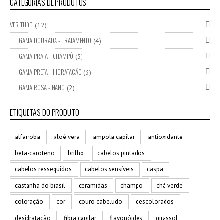
CATEGORIAS DE PRODUTOS
VER TUDO
(12)
GAMA DOURADA - TRATAMENTO
(4)
GAMA PRATA - CHAMPÔ
(3)
GAMA PRETA - HIDRATAÇÃO
(3)
GAMA ROSA - NANO
(2)
ETIQUETAS DO PRODUTO
alfarroba
aloé vera
ampola capilar
antioxidante
beta-caroteno
brilho
cabelos pintados
cabelos ressequidos
cabelos sensíveis
caspa
castanha do brasil
ceramidas
champo
chá verde
coloração
cor
couro cabeludo
descolorados
desidratação
fibra capilar
flavonóides
girassol