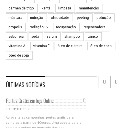
gérmen de trigo
karité
limpeza
manutenção
máscara
nutrição
oleosidade
peeling
poluição
propolis
radiação uv
recuperação
regeneradora
seborreia
seda
serum
shampoo
tónico
vitamina A
vitamina E
óleo de cidreira
óleo de coco
óleo de soja
ÚLTIMAS NOTÍCIAS
Portes Grátis em loja Online
0 COMMENTS
Aproveite as campanhas, portes grátis para
compras a partir de 40euros. Uma aposta para o
comércio online no mercado Nacional