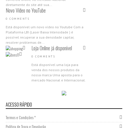
diretamente do site até sua...
Novo Vídeo no YouTube
0 COMMENTS
Está disponível um novo vídeo no Youtube Com a
Plataforma LBI (Laser Baixa Intensidade ) é
possível recuperar a sua densidade capilar,
resolver problemas de...
Loja Online já disponível
0 COMMENTS
Está disponível uma loja para
venda dos nossos produtos da
nossa marca Uma aposta para o
mercado Nacional e Internacional.
Aproveita as campanhas de
abertura,...
Nova Gama Nano Molecular
2018
ACESSO RÁPIDO
0 COMMENTS
Termos e Condições *
Apresentamos a nova Gama Nano
Molecular da Donsilia
Política de Troca e Devolução