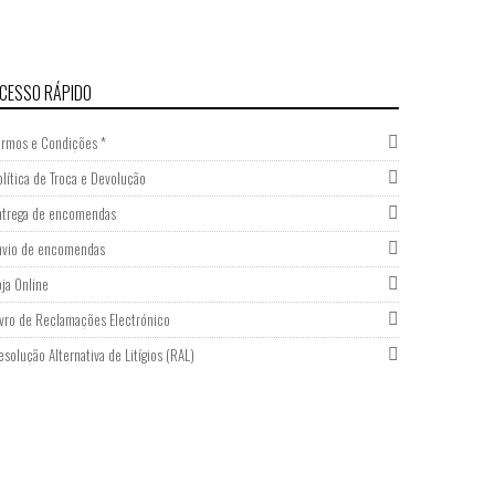
CESSO RÁPIDO
ermos e Condições *
olítica de Troca e Devolução
ntrega de encomendas
nvio de encomendas
oja Online
ivro de Reclamações Electrónico
esolução Alternativa de Litígios (RAL)