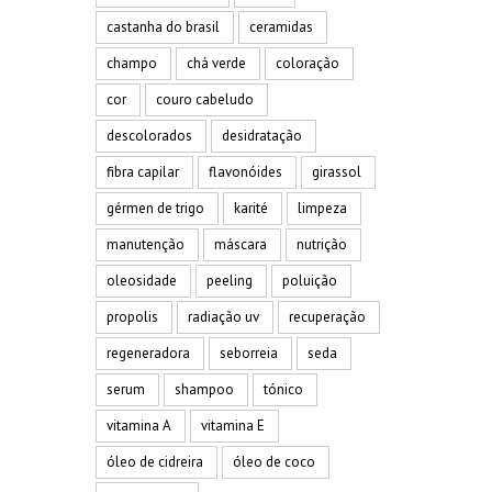
castanha do brasil
ceramidas
champo
chá verde
coloração
cor
couro cabeludo
descolorados
desidratação
fibra capilar
flavonóides
girassol
gérmen de trigo
karité
limpeza
manutenção
máscara
nutrição
oleosidade
peeling
poluição
propolis
radiação uv
recuperação
regeneradora
seborreia
seda
serum
shampoo
tónico
vitamina A
vitamina E
óleo de cidreira
óleo de coco