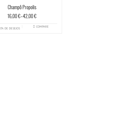
Champô Propolis
16,00 €
–
42,00 €
COMPARE
STA DE DESEJOS