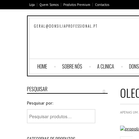
Loja
Quem Somos
Produtos Premium
Contactos
GERAL@DONSILIAPROFESSIONAL.PT
HOME
SOBRE NÓS
A CLINICA
DONS
OLE
PESQUISAR
Pesquisar por:
APENAS UM