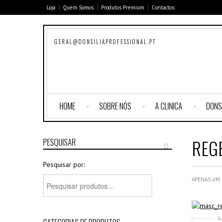
Loja
Quem Somos
Produtos Premium
Contactos
GERAL@DONSILIAPROFESSIONAL.PT
HOME
SOBRE NÓS
A CLINICA
DONS
REG
PESQUISAR
Pesquisar por:
APENAS UM
G