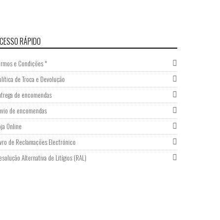
CESSO RÁPIDO
ermos e Condições *
olítica de Troca e Devolução
ntrega de encomendas
nvio de encomendas
oja Online
ivro de Reclamações Electrónico
esolução Alternativa de Litígios (RAL)