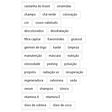
castanha do brasil
ceramidas
champo
chá verde
coloração
cor
couro cabeludo
descolorados
desidratação
fibra capilar
flavonóides
girassol
gérmen de trigo
karité
limpeza
manutenção
máscara
nutrição
oleosidade
peeling
poluição
propolis
radiação uv
recuperação
regeneradora
seborreia
seda
serum
shampoo
tónico
vitamina A
vitamina E
óleo de cidreira
óleo de coco