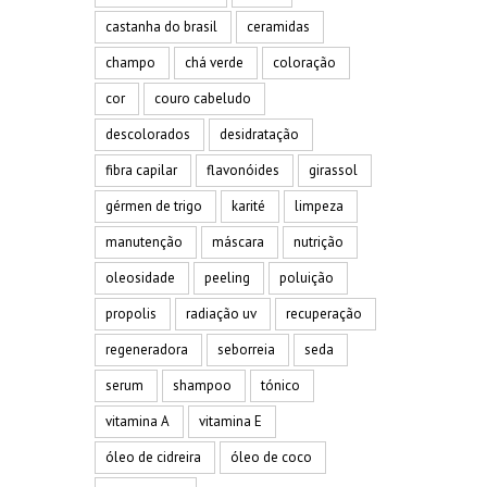
castanha do brasil
ceramidas
champo
chá verde
coloração
cor
couro cabeludo
descolorados
desidratação
fibra capilar
flavonóides
girassol
gérmen de trigo
karité
limpeza
manutenção
máscara
nutrição
oleosidade
peeling
poluição
propolis
radiação uv
recuperação
regeneradora
seborreia
seda
serum
shampoo
tónico
vitamina A
vitamina E
óleo de cidreira
óleo de coco