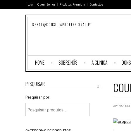
Loja
Quem Somos
Produtos Premium
Contactos
GERAL@DONSILIAPROFESSIONAL.PT
HOME
SOBRE NÓS
A CLINICA
DONS
COU
PESQUISAR
Pesquisar por:
APENAS UM