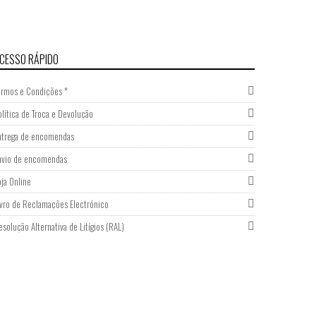
CESSO RÁPIDO
ermos e Condições *
olítica de Troca e Devolução
ntrega de encomendas
nvio de encomendas
oja Online
ivro de Reclamações Electrónico
esolução Alternativa de Litígios (RAL)