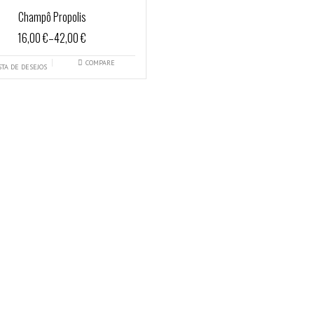
Champô Propolis
16,00 €
–
42,00 €
COMPARE
STA DE DESEJOS