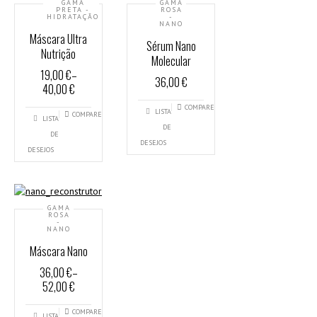
GAMA
GAMA
PRETA -
ROSA
HIDRATAÇÃO
-
NANO
Máscara Ultra
Sérum Nano
Nutrição
Molecular
19,00 €
–
36,00 €
40,00 €
COMPARE
LISTA
COMPARE
LISTA
DE
DE
DESEJOS
DESEJOS
GAMA
ROSA
-
NANO
Máscara Nano
36,00 €
–
52,00 €
COMPARE
LISTA