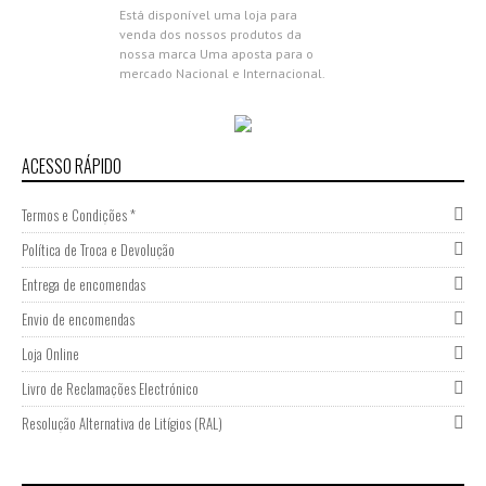
Está disponível uma loja para
venda dos nossos produtos da
nossa marca Uma aposta para o
mercado Nacional e Internacional.
Aproveita as campanhas de
abertura,...
Nova Gama Nano Molecular
2018
ACESSO RÁPIDO
0 COMMENTS
Termos e Condições *
Apresentamos a nova Gama Nano
Molecular da Donsilia
Política de Troca e Devolução
Professional Estamos muito
felizes por partilhar com todas as
Entrega de encomendas
nossas clientes esta novidade,
Envio de encomendas
porque acreditamos que cada...
Participação Expocosmética
Loja Online
2017
Livro de Reclamações Electrónico
0 COMMENTS
Resolução Alternativa de Litígios (RAL)
Ultima inovação em Portugal
Donsilia Professional reconhecida
marca de Cabeleireiros apresenta
a Plataforma Laser de