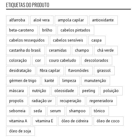
ETIQUETAS DO PRODUTO
alfarroba
aloé vera
ampola capilar
antioxidante
beta-caroteno
brilho
cabelos pintados
cabelos ressequidos
cabelos sensíveis
caspa
castanha do brasil
ceramidas
champo
chá verde
coloração
cor
couro cabeludo
descolorados
desidratação
fibra capilar
flavonóides
girassol
gérmen de trigo
karité
limpeza
manutenção
máscara
nutrição
oleosidade
peeling
poluição
propolis
radiação uv
recuperação
regeneradora
seborreia
seda
serum
shampoo
tónico
vitamina A
vitamina E
óleo de cidreira
óleo de coco
óleo de soja