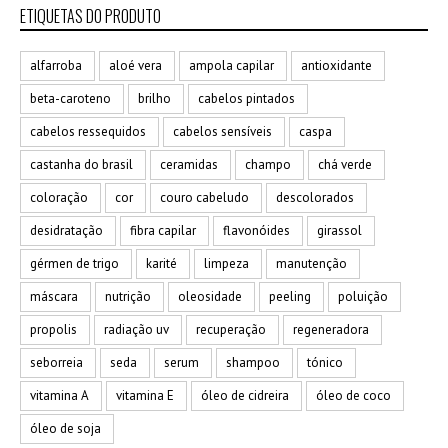
ETIQUETAS DO PRODUTO
alfarroba
aloé vera
ampola capilar
antioxidante
beta-caroteno
brilho
cabelos pintados
cabelos ressequidos
cabelos sensíveis
caspa
castanha do brasil
ceramidas
champo
chá verde
coloração
cor
couro cabeludo
descolorados
desidratação
fibra capilar
flavonóides
girassol
gérmen de trigo
karité
limpeza
manutenção
máscara
nutrição
oleosidade
peeling
poluição
propolis
radiação uv
recuperação
regeneradora
seborreia
seda
serum
shampoo
tónico
vitamina A
vitamina E
óleo de cidreira
óleo de coco
óleo de soja