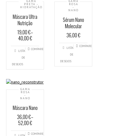
GAMA
GAMA
PRETA -
ROSA
HIDRATAÇÃO
-
NANO
Máscara Ultra
Sérum Nano
Nutrição
Molecular
19,00 €
–
36,00 €
40,00 €
COMPARE
LISTA
COMPARE
LISTA
DE
DE
DESEJOS
DESEJOS
GAMA
ROSA
-
NANO
Máscara Nano
36,00 €
–
52,00 €
COMPARE
LISTA