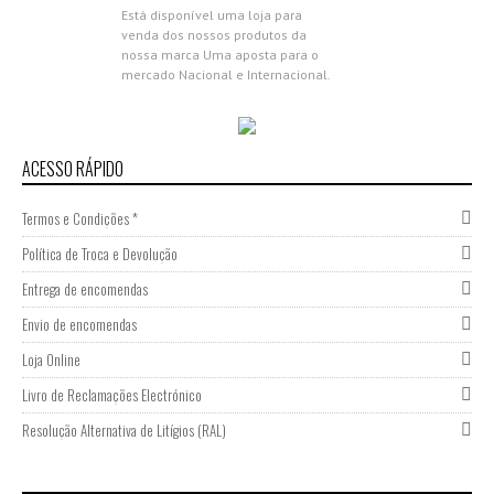
Está disponível uma loja para
venda dos nossos produtos da
nossa marca Uma aposta para o
mercado Nacional e Internacional.
Aproveita as campanhas de
abertura,...
Nova Gama Nano Molecular
2018
ACESSO RÁPIDO
0 COMMENTS
Termos e Condições *
Apresentamos a nova Gama Nano
Molecular da Donsilia
Política de Troca e Devolução
Professional Estamos muito
felizes por partilhar com todas as
Entrega de encomendas
nossas clientes esta novidade,
Envio de encomendas
porque acreditamos que cada...
Participação Expocosmética
Loja Online
2017
Livro de Reclamações Electrónico
0 COMMENTS
Resolução Alternativa de Litígios (RAL)
Ultima inovação em Portugal
Donsilia Professional reconhecida
marca de Cabeleireiros apresenta
a Plataforma Laser de