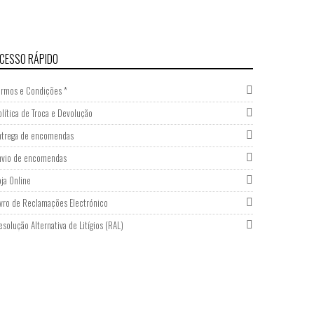
CESSO RÁPIDO
ermos e Condições *
olítica de Troca e Devolução
ntrega de encomendas
nvio de encomendas
oja Online
ivro de Reclamações Electrónico
esolução Alternativa de Litígios (RAL)