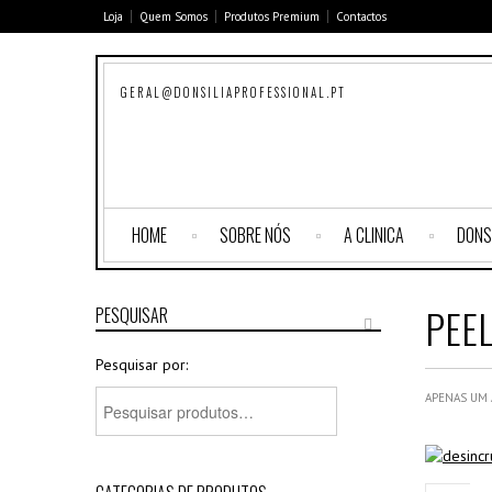
Loja
Quem Somos
Produtos Premium
Contactos
GERAL@DONSILIAPROFESSIONAL.PT
HOME
SOBRE NÓS
A CLINICA
DONS
PEE
PESQUISAR
Pesquisar por:
APENAS UM