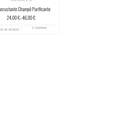
TRATAMENTO
ncrustante Champô Purificante
24,00 €
–
46,00 €
COMPARE
STA DE DESEJOS