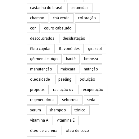
castanha do brasil
ceramidas
champo
chá verde
coloração
cor
couro cabeludo
descolorados
desidratação
fibra capilar
flavonóides
girassol
gérmen de trigo
karité
limpeza
manutenção
máscara
nutrição
oleosidade
peeling
poluição
propolis
radiação uv
recuperação
regeneradora
seborreia
seda
serum
shampoo
tónico
vitamina A
vitamina E
óleo de cidreira
óleo de coco