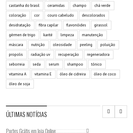
castanha do brasil
ceramidas
champo
chá verde
coloração
cor
couro cabeludo
descolorados
desidratação
fibra capilar
flavonóides
girassol
gérmen de trigo
karité
limpeza
manutenção
máscara
nutrição
oleosidade
peeling
poluição
propolis
radiação uv
recuperação
regeneradora
seborreia
seda
serum
shampoo
tónico
vitamina A
vitamina E
óleo de cidreira
óleo de coco
óleo de soja
ÚLTIMAS NOTÍCIAS
Portes Grátis em loja Online