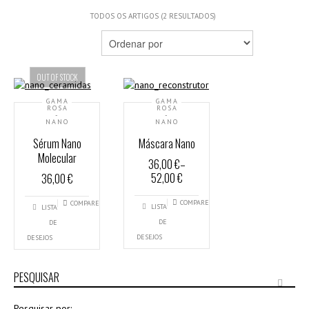
TODOS OS ARTIGOS (2 RESULTADOS)
OUT OF STOCK
GAMA
GAMA
ROSA
ROSA
-
-
NANO
NANO
Sérum Nano
Máscara Nano
Molecular
36,00 €
–
52,00 €
36,00 €
COMPARE
COMPARE
LISTA
LISTA
DE
DE
DESEJOS
DESEJOS
PESQUISAR
Pesquisar por: