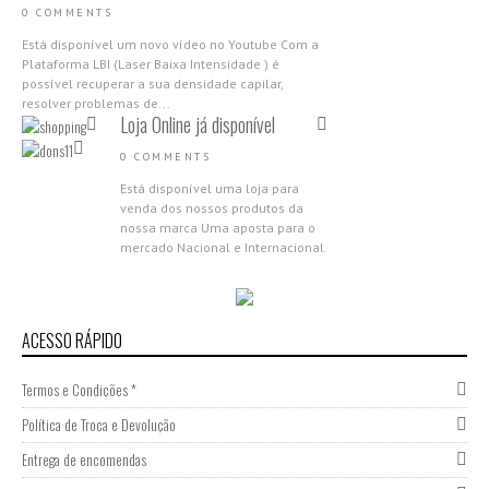
0 COMMENTS
Está disponível um novo vídeo no Youtube Com a
Plataforma LBI (Laser Baixa Intensidade ) é
possível recuperar a sua densidade capilar,
resolver problemas de...
Loja Online já disponível
0 COMMENTS
Está disponível uma loja para
venda dos nossos produtos da
nossa marca Uma aposta para o
mercado Nacional e Internacional.
Aproveita as campanhas de
abertura,...
Nova Gama Nano Molecular
2018
ACESSO RÁPIDO
0 COMMENTS
Termos e Condições *
Apresentamos a nova Gama Nano
Molecular da Donsilia
Política de Troca e Devolução
Professional Estamos muito
felizes por partilhar com todas as
Entrega de encomendas
nossas clientes esta novidade,