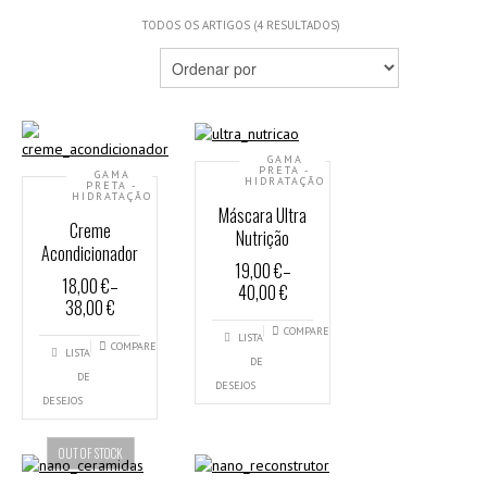
TODOS OS ARTIGOS (4 RESULTADOS)
GAMA
PRETA -
GAMA
HIDRATAÇÃO
PRETA -
HIDRATAÇÃO
Máscara Ultra
Creme
Nutrição
Acondicionador
19,00 €
–
18,00 €
–
40,00 €
38,00 €
COMPARE
LISTA
COMPARE
LISTA
DE
DE
DESEJOS
DESEJOS
OUT OF STOCK