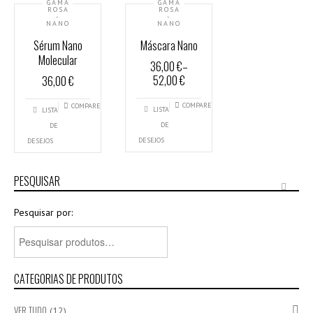
GAMA
GAMA
ROSA
ROSA
-
-
NANO
NANO
Sérum Nano
Máscara Nano
Molecular
36,00 €
–
52,00 €
36,00 €
COMPARE
COMPARE
LISTA
LISTA
DE
DE
DESEJOS
DESEJOS
PESQUISAR
Pesquisar por:
CATEGORIAS DE PRODUTOS
VER TUDO
(12)