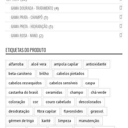
GAMA DOURADA - TRATAMENTO
(4)
GAMA PRATA - CHAMPÔ
(3)
GAMA PRETA - HIDRATAÇÃO
(3)
GAMA ROSA - NANO
(2)
ETIQUETAS DO PRODUTO
alfarroba
aloé vera
ampola capilar
antioxidante
beta-caroteno
brilho
cabelos pintados
cabelos ressequidos
cabelos sensíveis
caspa
castanha do brasil
ceramidas
champo
chá verde
coloração
cor
couro cabeludo
descolorados
desidratação
fibra capilar
flavonóides
girassol
gérmen de trigo
karité
limpeza
manutenção