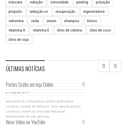
máscara
nutrição
oleosidade
peeling
poluição
propolis
radiação uv
recuperação
regeneradora
seborreia
seda
serum
shampoo
tónico
vitamina A
vitamina E
óleo de cidreira
óleo de coco
óleo de soja
ÚLTIMAS NOTÍCIAS
Portes Grátis em loja Online
0 COMMENTS
Aproveite as campanhas, portes grátis para
compras a partir de 40euros. Uma aposta para o
comércio online no mercado Nacional
diretamente do site até sua...
Novo Vídeo no YouTube